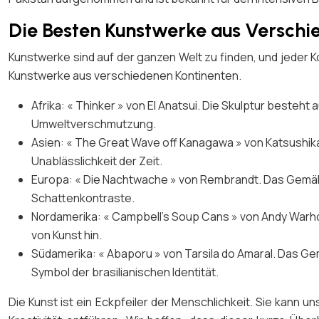
Die Besten Kunstwerke aus Verschi
Kunstwerke sind auf der ganzen Welt zu finden, und jeder K
Kunstwerke aus verschiedenen Kontinenten.
Afrika: « Thinker » von El Anatsui. Die Skulptur besteh
Umweltverschmutzung.
Asien: « The Great Wave off Kanagawa » von Katsushika 
Unablässlichkeit der Zeit.
Europa: « Die Nachtwache » von Rembrandt. Das Gemälde
Schattenkontraste.
Nordamerika: « Campbell’s Soup Cans » von Andy Warho
von Kunst hin.
Südamerika: « Abaporu » von Tarsila do Amaral. Das Gem
Symbol der brasilianischen Identität.
Die Kunst ist ein Eckpfeiler der Menschlichkeit. Sie kann u