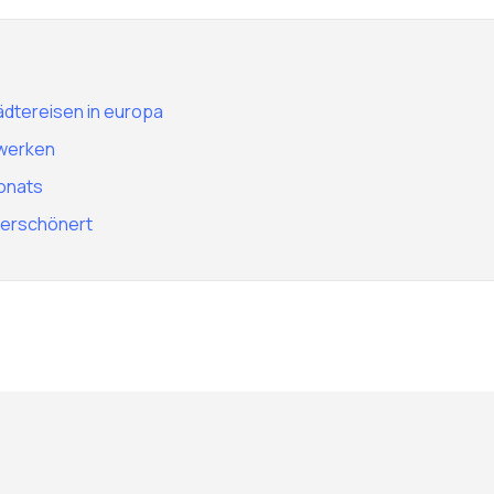
ädtereisen in europa
rwerken
onats
 verschönert