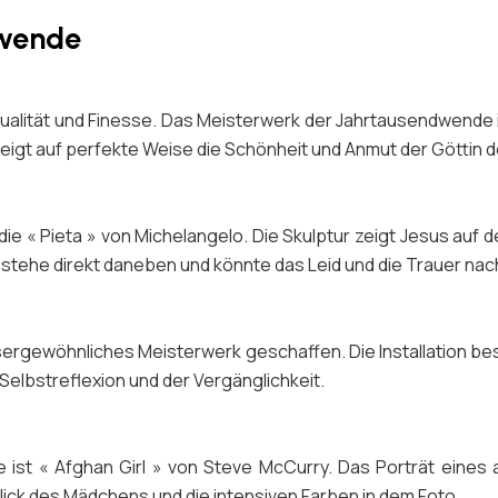
dwende
Qualität und Finesse. Das Meisterwerk der Jahrtausendwende i
 zeigt auf perfekte Weise die Schönheit und Anmut der Göttin 
ie « Pieta » von Michelangelo. Die Skulptur zeigt Jesus auf
n stehe direkt daneben und könnte das Leid und die Trauer n
ergewöhnliches Meisterwerk geschaffen. Die Installation bes
 Selbstreflexion und der Vergänglichkeit.
 ist « Afghan Girl » von Steve McCurry. Das Porträt eines 
lick des Mädchens und die intensiven Farben in dem Foto.