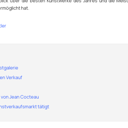
erblick über die besten Kunstwerke des Jahres und die Mei
ermöglicht hat.
tler
stgalerie
hen Verkauf
 von Jean Cocteau
unstverkaufsmarkt tätigt